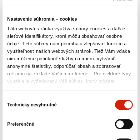
Nastavenie súkromia – cookies
Táto webová stránka využíva súbory cookies a ďalšie
sieťové identifikátory, ktoré môžu obsahovať osobné
VIAC
údaje. Tieto súbory nám pomáhajú zlepšovať funkcie a
využiteľnosť našich webových stránok. Tiež Vám vďaka
nim môžeme ponúknuť služby na mieru, vytvárať
anonymné štatistiky, odporúčať obsah a zobrazovať
POHONNE HMOTY
reklamu na základe Vašich preferencií. Pre niektoré typy
využitia je vyžadovaný Váš súhlas, ktorý môžete
kedykoľvek zmeniť alebo odvolať prostredníctvom
nastavení preferencií v tomto okne, ktoré môžete
Výber
kedykoľvek vyvolať v sekcii
Zásady ochrany osobných
Technicky nevyhnutné
súhlasu
údajov
. Jednotlivé typy cookies a ďalšie informácie
nájdete nižšie v tabuľke. V prípade nejasností alebo pre
Preferenčné
Benzíny
výkon Vašich práv nás neváhajte kontaktovať alebo
využiť kontaktné údaje osoby poverenej pre ochranu