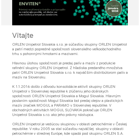
Vitajte
ORLEN Unipetrol Slovakia s.r.o. je súčasťou skupiny ORLEN Unipetrol
a patrí medzi popredné spoločnosti slovenského veľkoobchodného
trhu s pohonnými hmotami a mazivami.
Hlavnou úlohou spoločnosti je predaj palív a mazív z produkcie
rafinérií skupiny ORLEN Unipetrol. Z hľadiska predaného množstva
patrí
ORLEN Unipetrol Slovakia s.r.o.
k najväčším distribútorom palív a
mazív na Slovensku.
K 1.1.2016 došlo z dôvodu konsolidácie aktivít skupiny ORLEN
Unipetrol v Slovenskej republike k zlúčeniu jeho dcérskych
spoločnosti
ORLEN Unipetrol Slovakia
a Mogul Slovakia. Hlavným
poslaním spoločnosti Mogul Slovakia bol predaj olejov a plastických
mazív značiek MOGUL a PARAMO v Slovenskej republike. V
obchodných aktivitách MOGUL SLOVAKIA pokračuje
ORLEN
Unipetrol Slovakia s.r.o.
ako jeho právny nástupca.
ORLEN Unipetrol je vedúcou skupinou v oblasti petrochémie v Českej
republike. V roku 2005 sa stal súčasťou najväčšej skupiny v oblasti
petrochémie v strednej Európe, kde spadá pod skupinu ORLEN S.A.