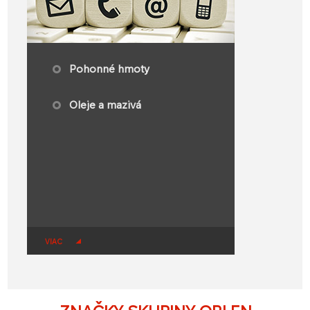
​Pohonné hmoty​
Oleje a mazivá
VIAC