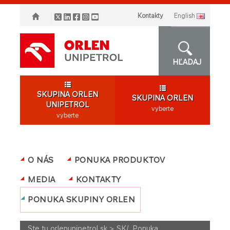
Kontakty
english
HĽADAJ
SKUPINA ORLEN
SKUPINA ORLEN
UNIPETROL
vyberte
vyberte
O NÁS
PONUKA PRODUKTOV
MEDIA
KONTAKTY
PONUKA SKUPINY ORLEN
Ste tu
orlenunipetrol.sk > SK
/
Ponuka