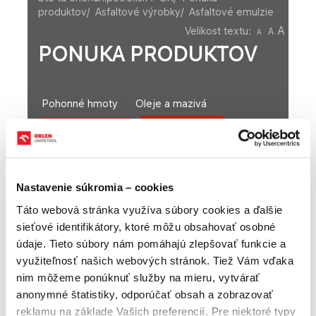
produktov
/
Asfaltové výrobky
/
Asfaltové emulzie
A
Velikost textu:
A
A
PONUKA PRODUKTOV
Pohonné hmoty
Oleje a mazivá
Asfaltové emulzie
Asfaltové výrobky
Asfaltové laky
Asfaltové suspenzie
Asfaltové tmely
Asfaltové zálievky
Riedený cestný asfalt
Nastavenie súkromia – cookies
Ostatné rafinérske produkty
Táto webová stránka využíva súbory cookies a ďalšie
Petrochemické produkty
Maloobchod
sieťové identifikátory, ktoré môžu obsahovať osobné
údaje. Tieto súbory nám pomáhajú zlepšovať funkcie a
využiteľnosť našich webových stránok. Tiež Vám vďaka
nim môžeme ponúknuť služby na mieru, vytvárať
anonymné štatistiky, odporúčať obsah a zobrazovať
Asfaltové emulzie
reklamu na základe Vašich preferencií. Pre niektoré typy