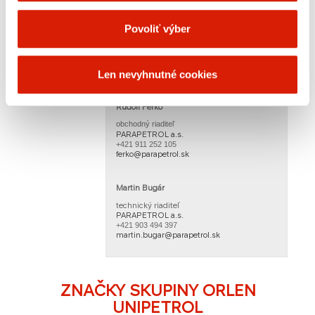
KATEBIT R 65 (C65B4)
Povoliť výber
KATEBIT R 65M (C65BP4)
Len nevyhnutné cookies
OBCHODNÉ KONTAKTY
Rud​olf Ferko
obchodný riaditeľ
PARAPETROL a.s.
+421 911 252 105
ferko@parapetrol.sk
Martin Bugár
technický riaditeľ
PARAPETROL a.s.
+421 903 494 397
martin.bugar@p​arapetrol.sk​​
ZNAČKY SKUPINY ORLEN
UNIPETROL