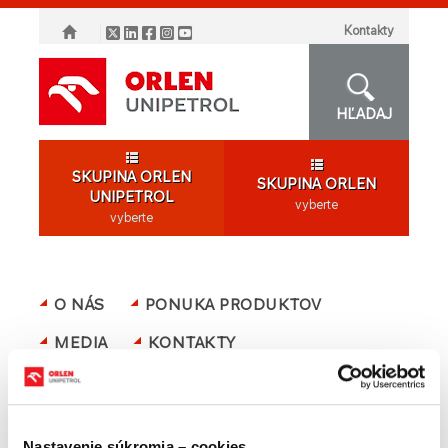
Kontakty
HĽADAJ
SKUPINA ORLEN
SKUPINA ORLEN
UNIPETROL
vyberte
vyberte
O NÁS
PONUKA PRODUKTOV
MEDIA
KONTAKTY
PONUKA SKUPINY ORLEN
Ste tu
orlenunipetrol.sk > SK
/
Ponuka
Nastavenie súkromia – cookies