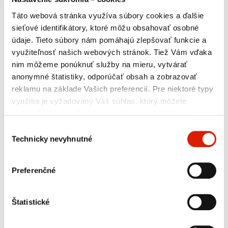
produktov
/
Oleje a mazivá
/
Ine
/
Technologické
oleje
Táto webová stránka využíva súbory cookies a ďalšie
sieťové identifikátory, ktoré môžu obsahovať osobné
A
Velikost textu:
A
A
údaje. Tieto súbory nám pomáhajú zlepšovať funkcie a
PONUKA PRODUKTOV
využiteľnosť našich webových stránok. Tiež Vám vďaka
nim môžeme ponúknuť služby na mieru, vytvárať
anonymné štatistiky, odporúčať obsah a zobrazovať
Pohonné hmoty
Oleje a mazivá
reklamu na základe Vašich preferencií. Pre niektoré typy
Motorové oleje
Prevodové oleje
využitia je vyžadovaný Váš súhlas, ktorý môžete
Špeciálne priemyslové mazivá
Plastické mazivá
kedykoľvek zmeniť alebo odvolať prostredníctvom
Ine
Technologické oleje
Základové oleje
nastavení preferencií v tomto okne, ktoré môžete
Výber
Asfaltové výrobky
Ostatné rafinérske produkty
kedykoľvek vyvolať v sekcii
Zásady ochrany osobných
Technicky nevyhnutné
súhlasu
údajov
. Jednotlivé typy cookies a ďalšie informácie
Petrochemické produkty
Maloobchod
nájdete nižšie v tabuľke. V prípade nejasností alebo pre
Preferenčné
výkon Vašich práv nás neváhajte kontaktovať alebo
využiť kontaktné údaje osoby poverenej pre ochranu
osobných údajov.
Technologické oleje
Štatistické