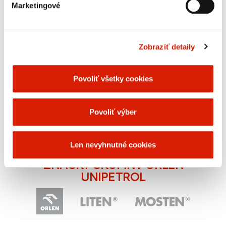
Marketingové
Technologické oleje sú určené na výrobu
gumárenských kompozícií, na výrobu kaučuku a
gumárenských zmesí, prípadne ako pomocný
Zobraziť detaily
prostriedok používaný pri výrobe plastických hmôt,
najmä ako sekundárne zmäkčovadlo.​​
Povoliť všetky cookies
OBCHODNÉ KONTAKTY
Ing. Tomáš Hrnčiarik
Povoliť výber
vedenie oddelenia olejov a mazív
mobil: 0918 626 638
tomas.hrnciarik@orlenunipetrol.cz​​
e-mail: ​
Len nevyhnutné cookies
ZNAČKY SKUPINY ORLEN
UNIPETROL